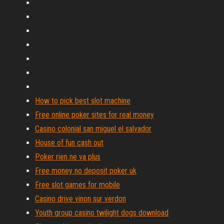
How to pick best slot machine
Free online poker sites for real money
Casino colonial san miguel el salvador
House of fun cash out
Poker rien ne va plus
Free money no deposit poker uk
Free slot games for mobile
Casino drive vinon sur verdon
Youth group casino twilight dogs download