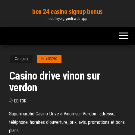
Skip
box 24 casino signup bonus
to
mobilnyeigrynoli.web.app
the
content
Category
Hille53090
Casino drive vinon sur
verdon
By
EDITOR
Supermarché Casino Drive à Vinon-sur-Verdon : adresse,
téléphone, horaires d'ouverture, prix, avis, promotions et bons
plans.