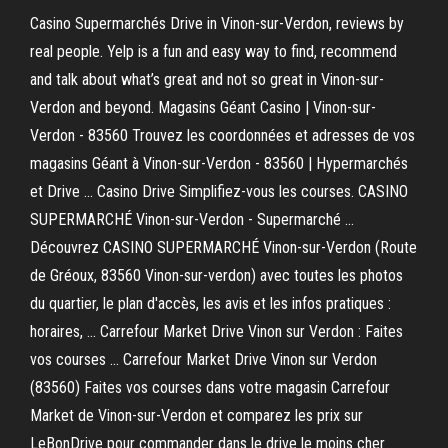
Casino Supermarchés Drive in Vinon-sur-Verdon, reviews by
real people. Yelp is a fun and easy way to find, recommend
and talk about what’s great and not so great in Vinon-sur-
Verdon and beyond. Magasins Géant Casino | Vinon-sur-
Verdon - 83560 Trouvez les coordonnées et adresses de vos
magasins Géant à Vinon-sur-Verdon - 83560 | Hypermarchés
et Drive ... Casino Drive Simplifiez-vous les courses. CASINO
SUPERMARCHÉ Vinon-sur-Verdon - Supermarché ...
Découvrez CASINO SUPERMARCHÉ Vinon-sur-Verdon (Route
de Gréoux, 83560 Vinon-sur-verdon) avec toutes les photos
du quartier, le plan d'accès, les avis et les infos pratiques :
horaires, ... Carrefour Market Drive Vinon sur Verdon : Faites
vos courses ... Carrefour Market Drive Vinon sur Verdon
(83560) Faites vos courses dans votre magasin Carrefour
Market de Vinon-sur-Verdon et comparez les prix sur
LeBonDrive pour commander dans le drive le moins cher